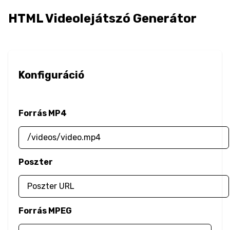
Border Image
HTML Videolejátszó Generátor
Border Radius
Box Resize
Konfiguráció
Box Shadow
Opacity
Forrás MP4
Outline
Overflow
Poszter
Color
Text Color
Forrás MPEG
Filter