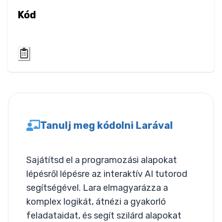
Letter Spacing
Kód
Overflow Wrap
Tab Size
Text Align
Text Decoration
Tanulj meg kódolni Larával
Text Indent
Text Shadow
Sajátítsd el a programozási alapokat
Text Transform
lépésről lépésre az interaktív AI tutorod
segítségével. Lara elmagyarázza a
White Space
komplex logikát, átnézi a gyakorló
feladataidat, és segít szilárd alapokat
Word Break