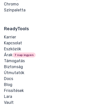
Chromo
Input Checkbox
Színpaletta
& Radio
Input Color
ReadyTools
Input Date &
Karrier
Time
Kapcsolat
Eszközök
Input Email
Árak
7 nap ingyen
Támogatás
Input File
Biztonság
Útmutatók
Input Image
Docs
Blog
Input Number
Frissítések
Lara
Input Password
Vault