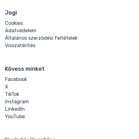
Input Range
Jogi
Input Search
Cookies
Adatvédelem
Input Submit
Általános szerződési feltételek
Visszatérítés
Input Telephone
Input Text
Kövess minket
Input URL
Facebook
X
Media
TikTok
Instagram
Audio
LinkedIn
YouTube
Image
Video