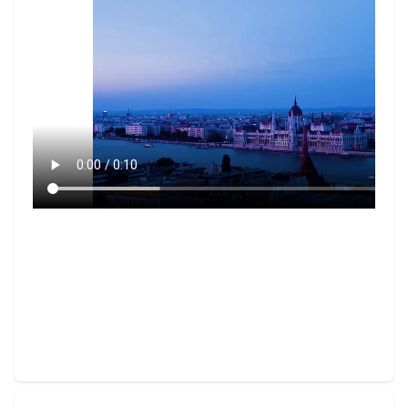
Layout
Columns
Display
Visibility
List
List Style
Miscallaneous
Cursor
Text
Font Size