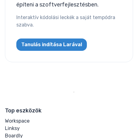
építeni a szoftverfejlesztésben.
Word Spacing
Interaktív kódolási leckék a saját tempódra
szabva.
Transform
Perspective
Tanulás indítása Larával
Rotate
Skew
Translate
HTML
Top eszközök
Input
Workspace
Linksy
Input Button
Boardly