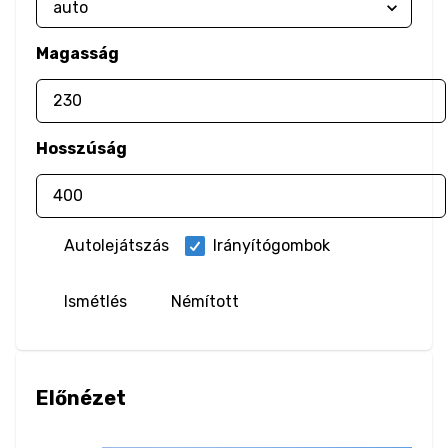
Blur
Magasság
Brightness
Contrast
Hosszúság
Drop Shadow
Grayscale
Autolejátszás
Irányítógombok
Hue Rotate
Ismétlés
Némított
Invert
Saturate
Előnézet
Sepia