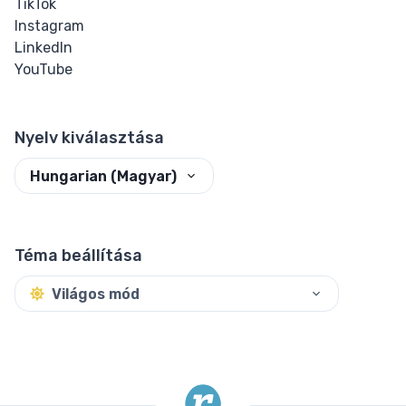
TikTok
Input Checkbox
Instagram
& Radio
LinkedIn
YouTube
Input Color
Input Date &
Nyelv kiválasztása
Time
Hungarian (Magyar)
Input Email
Input File
Téma beállítása
Input Image
Világos mód
Input Number
Input Password