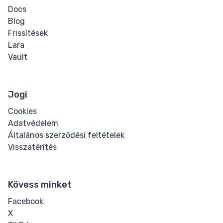
Docs
Blog
Word Spacing
Frissítések
Transform
Lara
Vault
Perspective
Rotate
Jogi
Cookies
Skew
Adatvédelem
Általános szerződési feltételek
Translate
Visszatérítés
HTML
Kövess minket
Input
Facebook
Input Button
X