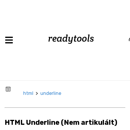
html
>
underline
Load
CSS
Background
Background
Color
Background
html
>
underline
Image
Box
Border
HTML Underline (Nem artikulált)