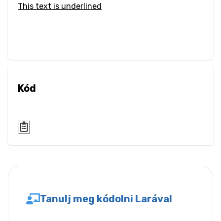
This text is underlined
Blur
Brightness
Contrast
Drop Shadow
Kód
Grayscale
Hue Rotate
Invert
Saturate
Tanulj meg kódolni Larával
Sepia