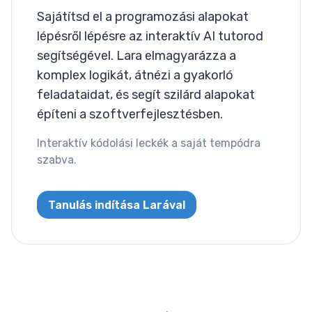
Layout
Sajátítsd el a programozási alapokat
lépésről lépésre az interaktív AI tutorod
Columns
segítségével. Lara elmagyarázza a
Display
komplex logikát, átnézi a gyakorló
feladataidat, és segít szilárd alapokat
Visibility
építeni a szoftverfejlesztésben.
List
Interaktív kódolási leckék a saját tempódra
szabva.
List Style
Miscallaneous
Tanulás indítása Larával
Cursor
Text
Font Size