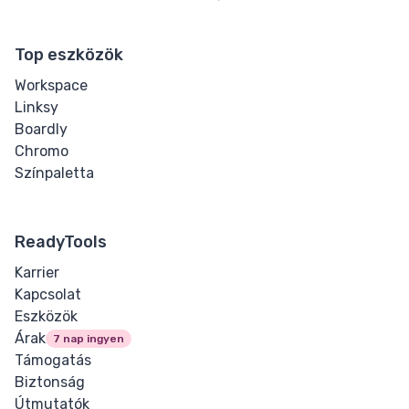
Letter Spacing
Top eszközök
Overflow Wrap
Workspace
Tab Size
Linksy
Boardly
Text Align
Chromo
Színpaletta
Text Decoration
Text Indent
ReadyTools
Karrier
Text Shadow
Kapcsolat
Eszközök
Text Transform
Árak
7 nap ingyen
Támogatás
White Space
Biztonság
Útmutatók
Word Break