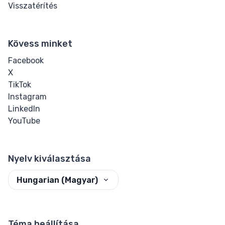
Visszatérítés
Online HTML
Formázó
Kövess minket
HTML
Facebook
szerkesztő
X
TikTok
CSS Szépítő
Instagram
LinkedIn
Generált
YouTube
Gombok
Egyéni Gomb
Nyelv kiválasztása
Generátor
Hungarian (Magyar)
Téma beállítása