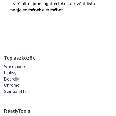
Mark
style" altulajdonságok értékeit a kívánt lista
megjelenésének eléréséhez.
Strikethrough
Subscript
Superscript
Textarea
Top eszközök
Underline
Workspace
Linksy
Quote
Boardly
Chromo
Other
Színpaletta
Details
ReadyTools
Dialog