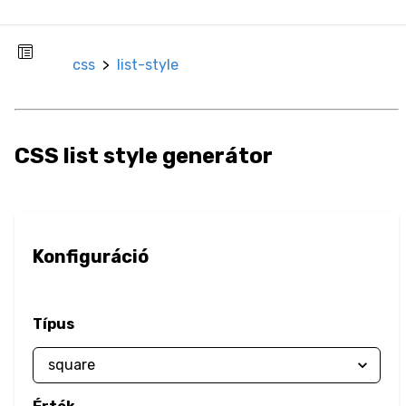
Border Image
css
>
list-style
Border Radius
Box Resize
CSS list style generátor
Box Shadow
Opacity
Outline
Konfiguráció
Overflow
Típus
Color
Text Color