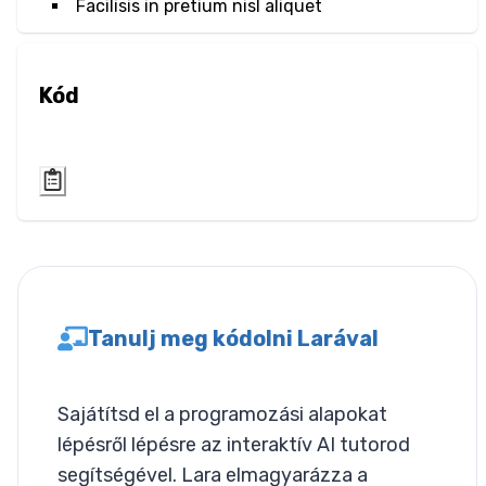
Facilisis in pretium nisl aliquet
Layout
Columns
Kód
Display
Visibility
List
List Style
Miscallaneous
Tanulj meg kódolni Larával
Cursor
Sajátítsd el a programozási alapokat
Text
lépésről lépésre az interaktív AI tutorod
segítségével. Lara elmagyarázza a
Font Size