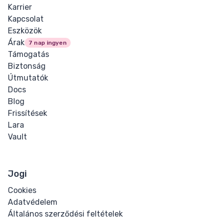
Karrier
Meter
Kapcsolat
Eszközök
Progress
Árak
7 nap ingyen
Támogatás
Biztonság
COMPONENTS
Útmutatók
Docs
Kártya
Blog
Frissítések
Alert
Lara
Vault
CODE HUB
HTML Struktúra
Jogi
Generátor
Cookies
Online HTML
Adatvédelem
Tömörítő
Általános szerződési feltételek