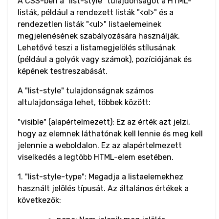
A CSS-ben a "list-style" tulajdonságot a HTML-
Word Break
listák, például a rendezett listák "<‌ol‌>" és a
rendezetlen listák "<‌ul‌>" listaelemeinek
Word Spacing
megjelenésének szabályozására használják.
Lehetővé teszi a listamegjelölés stílusának
Transform
(például a golyók vagy számok), pozíciójának és
képének testreszabását.
Perspective
A "list-style" tulajdonságnak számos
Rotate
altulajdonsága lehet, többek között:
"visible" (alapértelmezett): Ez az érték azt jelzi,
Skew
hogy az elemnek láthatónak kell lennie és meg kell
jelennie a weboldalon. Ez az alapértelmezett
Translate
viselkedés a legtöbb HTML-elem esetében.
1. "list-style-type": Megadja a listaelemekhez
HTML
használt jelölés típusát. Az általános értékek a
Input
következők:
Input Button