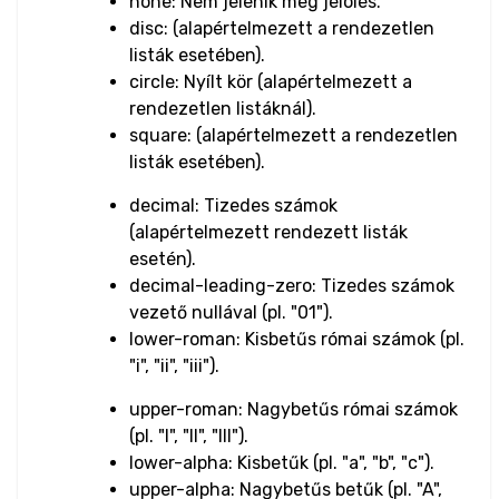
none: Nem jelenik meg jelölés.
disc: (alapértelmezett a rendezetlen
Input Checkbox
listák esetében).
& Radio
circle: Nyílt kör (alapértelmezett a
rendezetlen listáknál).
Input Color
square: (alapértelmezett a rendezetlen
listák esetében).
Input Date &
decimal: Tizedes számok
Time
(alapértelmezett rendezett listák
esetén).
Input Email
decimal-leading-zero: Tizedes számok
vezető nullával (pl. "01").
Input File
lower-roman: Kisbetűs római számok (pl.
"i", "ii", "iii").
Input Image
upper-roman: Nagybetűs római számok
Input Number
(pl. "I", "II", "III").
lower-alpha: Kisbetűk (pl. "a", "b", "c").
Input Password
upper-alpha: Nagybetűs betűk (pl. "A",