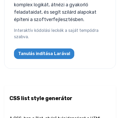
komplex logikát, átnézi a gyakorló
Letter Spacing
feladataidat, és segít szilárd alapokat
építeni a szoftverfejlesztésben.
Overflow Wrap
Interaktív kódolási leckék a saját tempódra
Tab Size
szabva.
Text Align
Tanulás indítása Larával
Text Decoration
Text Indent
Text Shadow
CSS list style generátor
Text Transform
White Space