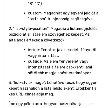
"B", "C").
Input Range
custom: Megadhat egy egyéni jelölőt a
"tartalom" tulajdonság segítségével.
Input Search
2. "list-style-position": Megadja a listamegjelölés
Input Submit
pozícióját a listaelem szövegéhez képest. Az
általános értékek a következők:
Input Telephone
inside: Fenntartja az eredeti fényerőt
Input Text
vagy intenzitást.
outside: Az elem fényerejét vagy
Input URL
intenzitását a felére csökkenti, ami
sötétebb megjelenést eredményez.
Media
3. "list-style-image": Lehetővé teszi, hogy egyéni
Audio
képet használjon a lista jelölőjeként. Értékként a
kép URL-címét adja meg.
Image
Íme egy példa arra, hogyan használhatja a list-