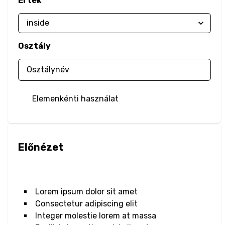
Érték
Filter
Blur
Osztály
Brightness
Contrast
Elemenkénti használat
Drop Shadow
Grayscale
Előnézet
Hue Rotate
Invert
Lorem ipsum dolor sit amet
Saturate
Consectetur adipiscing elit
Integer molestie lorem at massa
Sepia