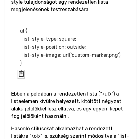
style tulajdonságot egy rendezetlen lista
Video
megjelenésének testreszabására:
Text
Bi-directional
ul {

Override
  list-style-type: square;

  list-style-position: outside;

Bold
  list-style-image: url('custom-marker.png');

Blockquote
Cite
Ebben a példában a rendezetlen lista ("<‌ul‌>") a
Code
listaelemen kívülre helyezett, kitöltött négyzet
alakú jelölőkkel lesz ellátva, és egy egyéni képet
Hyperlink
fog jelölőként használni.
Italic
Hasonló stílusokat alkalmazhat a rendezett
listákra "<‌ol‌>" is, szükség szerint módosítva a "list-