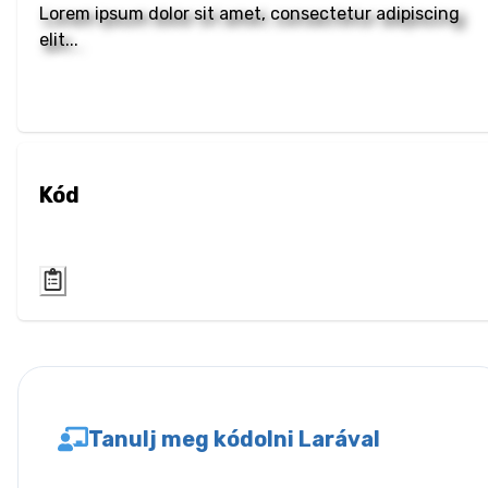
Lorem ipsum dolor sit amet, consectetur adipiscing
Layout
elit...
Columns
Display
Visibility
Kód
List
List Style
Miscallaneous
Cursor
Text
Tanulj meg kódolni Larával
Font Size