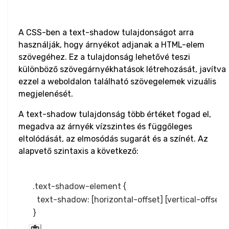
Word Break
A CSS-ben a text-shadow tulajdonságot arra
Word Spacing
használják, hogy árnyékot adjanak a HTML-elem
szövegéhez. Ez a tulajdonság lehetővé teszi
Transform
különböző szövegárnyékhatások létrehozását, javítva
Perspective
ezzel a weboldalon található szövegelemek vizuális
megjelenését.
Rotate
A text-shadow tulajdonság több értéket fogad el,
megadva az árnyék vízszintes és függőleges
Skew
eltolódását, az elmosódás sugarát és a színét. Az
alapvető szintaxis a következő:
Translate
HTML
.text-shadow-element {

  text-shadow: [horizontal-offset] [vertical-offset] [
Input
Input Button