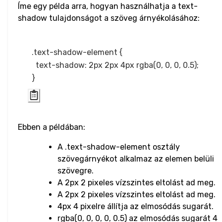
Íme egy példa arra, hogyan használhatja a text-
Input Range
shadow tulajdonságot a szöveg árnyékolásához:
Input Search
.text-shadow-element {

Input Submit
  text-shadow: 2px 2px 4px rgba(0, 0, 0, 0.5);

Input Telephone
Input Text
Ebben a példában:
Input URL
A .text-shadow-element osztály
Media
szövegárnyékot alkalmaz az elemen belüli
szövegre.
Audio
A 2px 2 pixeles vízszintes eltolást ad meg.
A 2px 2 pixeles vízszintes eltolást ad meg.
Image
4px 4 pixelre állítja az elmosódás sugarát.
rgba(0, 0, 0, 0, 0.5) az elmosódás sugarát 4