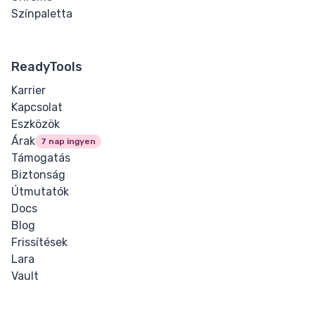
Mark
Színpaletta
Strikethrough
ReadyTools
Subscript
Karrier
Superscript
Kapcsolat
Eszközök
Textarea
Árak
7 nap ingyen
Támogatás
Underline
Biztonság
Útmutatók
Quote
Docs
Blog
Other
Frissítések
Lara
Details
Vault
Dialog