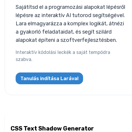
Sajátítsd el a programozási alapokat lépésről
Letter Spacing
lépésre az interaktív AI tutorod segítségével.
Lara elmagyarázza a komplex logikát, átnézi
Overflow Wrap
a gyakorló feladataidat, és segít szilárd
Tab Size
alapokat építeni a szoftverfejlesztésben.
Interaktív kódolási leckék a saját tempódra
Text Align
szabva.
Text Decoration
Tanulás indítása Larával
Text Indent
Text Shadow
Text Transform
White Space
CSS Text Shadow Generator