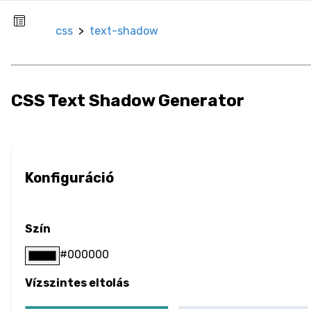
Border Image
css
>
text-shadow
Border Radius
Box Resize
CSS Text Shadow Generator
Box Shadow
Opacity
Konfiguráció
Outline
Overflow
Szín
#000000
Color
Vízszintes eltolás
Text Color