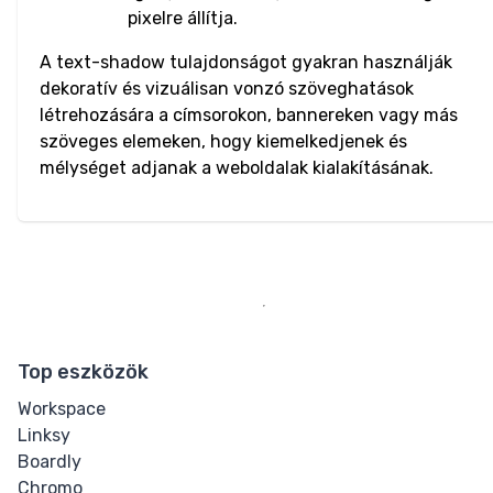
Video
pixelre állítja.
Text
A text-shadow tulajdonságot gyakran használják
dekoratív és vizuálisan vonzó szöveghatások
Bi-directional
létrehozására a címsorokon, bannereken vagy más
Override
szöveges elemeken, hogy kiemelkedjenek és
mélységet adjanak a weboldalak kialakításának.
Bold
Blockquote
Cite
Code
Top eszközök
Hyperlink
Workspace
Linksy
Italic
Boardly
Chromo