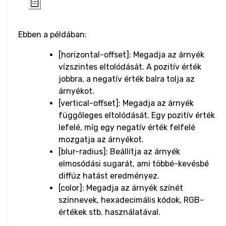
Input Checkbox
Ebben a példában:
& Radio
[horizontal-offset]: Megadja az árnyék
Input Color
vízszintes eltolódását. A pozitív érték
jobbra, a negatív érték balra tolja az
Input Date &
árnyékot.
Time
[vertical-offset]: Megadja az árnyék
függőleges eltolódását. Egy pozitív érték
Input Email
lefelé, míg egy negatív érték felfelé
mozgatja az árnyékot.
Input File
[blur-radius]: Beállítja az árnyék
elmosódási sugarát, ami többé-kevésbé
Input Image
diffúz hatást eredményez.
[color]: Megadja az árnyék színét
Input Number
színnevek, hexadecimális kódok, RGB-
értékek stb. használatával.
Input Password