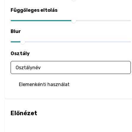
Filter
Függőleges eltolás
Blur
Brightness
Blur
Contrast
Osztály
Drop Shadow
Grayscale
Elemenkénti használat
Hue Rotate
Invert
Előnézet
Saturate
Sepia