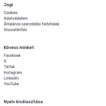
Jogi
Meter
Cookies
Adatvédelem
Progress
Általános szerződési feltételek
Visszatérítés
COMPONENTS
Kártya
Kövess minket
Alert
Facebook
X
TikTok
CODE HUB
Instagram
LinkedIn
HTML Struktúra
YouTube
Generátor
Online HTML
Nyelv kiválasztása
Tömörítő