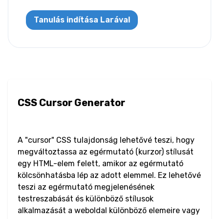
Letter Spacing
Tanulás indítása Larával
Overflow Wrap
Tab Size
Text Align
Text Decoration
CSS Cursor Generator
Text Indent
A "cursor" CSS tulajdonság lehetővé teszi, hogy
Text Shadow
megváltoztassa az egérmutató (kurzor) stílusát
egy HTML-elem felett, amikor az egérmutató
Text Transform
kölcsönhatásba lép az adott elemmel. Ez lehetővé
teszi az egérmutató megjelenésének
White Space
testreszabását és különböző stílusok
alkalmazását a weboldal különböző elemeire vagy
Word Break