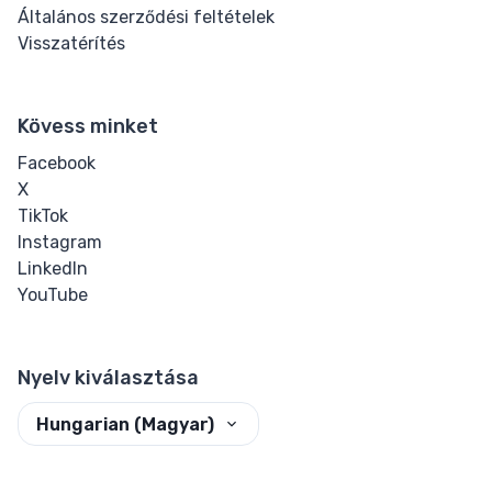
Általános szerződési feltételek
Strikethrough
Visszatérítés
Subscript
Kövess minket
Superscript
Facebook
X
Textarea
TikTok
Instagram
Underline
LinkedIn
YouTube
Quote
Other
Nyelv kiválasztása
Details
Hungarian (Magyar)
Dialog