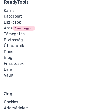
ReadyTools
Text
Karrier
Kapcsolat
Bi-directional
Eszközök
Override
Árak
7 nap ingyen
Támogatás
Bold
Biztonság
Útmutatók
Blockquote
Docs
Blog
Cite
Frissítések
Lara
Code
Vault
Hyperlink
Jogi
Italic
Cookies
Mark
Adatvédelem