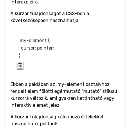
interakcióira.
A kurzor tulajdonságot a CSS-ben a
Word Spacing
következőképpen használhatja:
Transform
Perspective
.my-element {

  cursor: pointer;

Rotate
Skew
Translate
Ebben a példában az .my-element osztályhoz
rendelt elem fölötti egérmutató "mutató" stílusú
HTML
kurzorrá változik, ami gyakran kattintható vagy
interaktív elemet jelez.
Input
A kurzor tulajdonság különböző értékekkel
Input Button
használható, például: