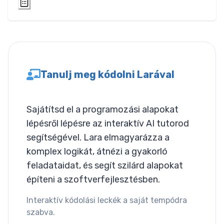
Layout
Columns
Display
Tanulj meg kódolni Larával
Visibility
List
Sajátítsd el a programozási alapokat
List Style
lépésről lépésre az interaktív AI tutorod
segítségével. Lara elmagyarázza a
Miscallaneous
komplex logikát, átnézi a gyakorló
Cursor
feladataidat, és segít szilárd alapokat
építeni a szoftverfejlesztésben.
Text
Interaktív kódolási leckék a saját tempódra
Font Size
szabva.