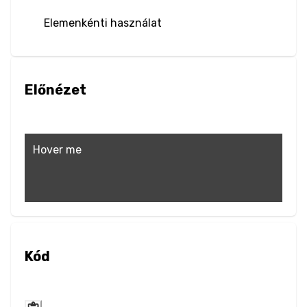
Blur
Elemenkénti használat
Brightness
Contrast
Előnézet
Drop Shadow
Hover me
Grayscale
Hue Rotate
Invert
Saturate
Kód
Sepia