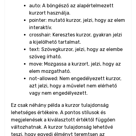
auto: A böngésző az alapértelmezett
Input Checkbox
kurzort használja.
& Radio
pointer: mutató kurzor, jelzi, hogy az elem
interaktív.
Input Color
crosshair: Keresztes kurzor, gyakran jelzi
a kijelölhető tartalmat.
Input Date &
text: Szövegkurzor, jelzi, hogy az elembe
Time
szöveg írható.
move: Mozgassa a kurzort, jelzi, hogy az
Input Email
elem mozgatható.
not-allowed: Nem engedélyezett kurzor,
Input File
azt jelzi, hogy a művelet nem elérhető
vagy nem engedélyezett.
Input Image
Ez csak néhány példa a kurzor tulajdonság
Input Number
lehetséges értékeire. A pontos stílusok és
megjelenések a kiválasztott értéktől függően
Input Password
változhatnak. A kurzor tulajdonság lehetővé
teszi, hogy egyedi élményt teremtsen az