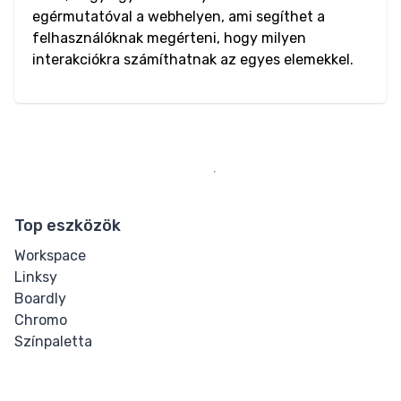
Input Range
egérmutatóval a webhelyen, ami segíthet a
felhasználóknak megérteni, hogy milyen
Input Search
interakciókra számíthatnak az egyes elemekkel.
Input Submit
Input Telephone
Input Text
Input URL
Top eszközök
Workspace
Media
Linksy
Boardly
Audio
Chromo
Színpaletta
Image
Video