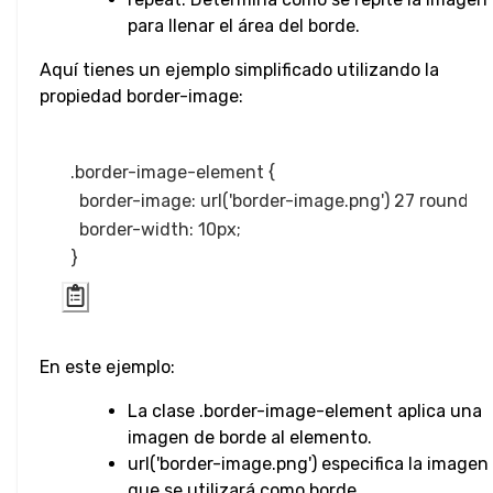
Radio
para llenar el área del borde.
Entrada de
Aquí tienes un ejemplo simplificado utilizando la
Color
propiedad border-image:
Entrada de
Fecha y Hora
.border-image-element {

  border-image: url('border-image.png') 27 round;

Entrada de
  border-width: 10px;

Correo
Electrónico
Entrada de
Archivo
En este ejemplo:
Entrada de
La clase .border-image-element aplica una
Imagen
imagen de borde al elemento.
url('border-image.png') especifica la imagen
Entrada
que se utilizará como borde.