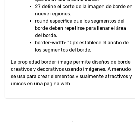
Numérica
27 define el corte de la imagen de borde en
nueve regiones.
Entrada de
round especifica que los segmentos del
Contraseña
borde deben repetirse para llenar el área
del borde.
Entrada de
border-width: 10px establece el ancho de
Rango
los segmentos del borde.
La propiedad border-image permite diseños de borde
Entrada de
creativos y decorativos usando imágenes. A menudo
Búsqueda
se usa para crear elementos visualmente atractivos y
únicos en una página web.
Entrada de
Envío
Entrada de
Teléfono
Entrada de
Texto