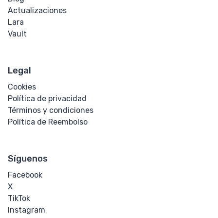
Actualizaciones
Citar
Lara
Vault
Código
Hipervínculo
Legal
Cookies
Cursiva
Política de privacidad
Términos y condiciones
Marcar
Política de Reembolso
Tachado
Síguenos
Subíndice
Facebook
Superíndice
X
TikTok
Área de texto
Instagram