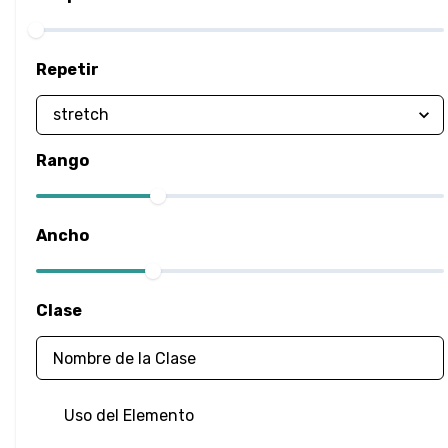
Filter
Repetir
Desenfoque
Brillo
Rango
Contraste
Sombra Paralela
Ancho
Escala de Grises
Clase
Rotación de
Tono
Invertir
Uso del Elemento
Saturación