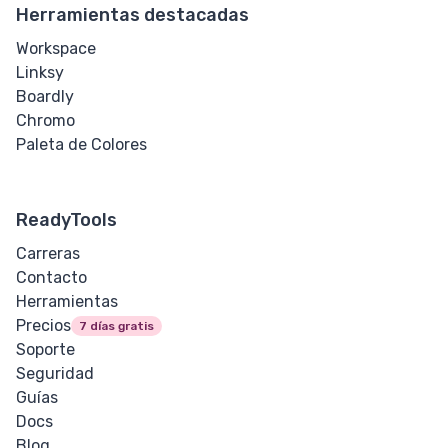
Herramientas destacadas
Entrada de URL
Workspace
Linksy
Media
Boardly
Chromo
Audio
Paleta de Colores
Imagen
ReadyTools
Video
Carreras
Text
Contacto
Herramientas
Anulación
Precios
7 días gratis
Bidireccional
Soporte
Seguridad
Negrita
Guías
Docs
Cita en Bloque
Blog