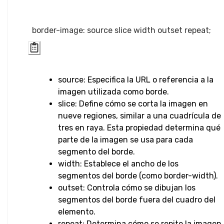
Transform
Perspectiva
Rotar
Inclinar
source: Especifica la URL o referencia a la
imagen utilizada como borde.
Trasladar
slice: Define cómo se corta la imagen en
nueve regiones, similar a una cuadrícula de
HTML
tres en raya. Esta propiedad determina qué
parte de la imagen se usa para cada
Input
segmento del borde.
width: Establece el ancho de los
Botón de
segmentos del borde (como border-width).
Entrada
outset: Controla cómo se dibujan los
segmentos del borde fuera del cuadro del
Entrada
elemento.
Checkbox y
repeat: Determina cómo se repite la imagen