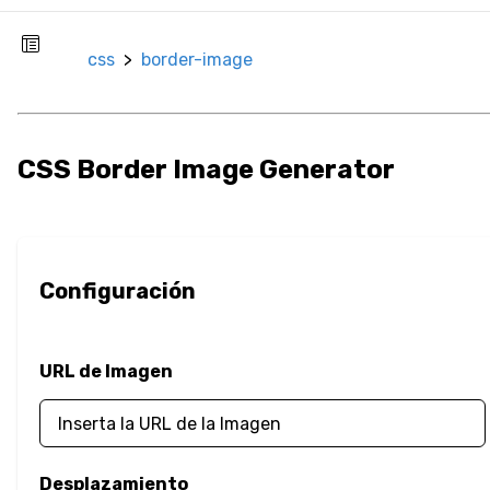
Imagen de
Borde
css
>
border-image
Radio del Borde
Redimensionar
CSS Border Image Generator
Caja
Sombra de Caja
Opacidad
Configuración
Contorno
URL de Imagen
Desbordamiento
Color
Color del Texto
Desplazamiento