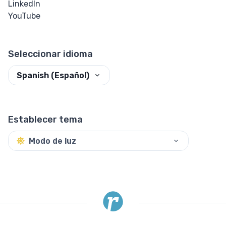
LinkedIn
Subrayado
YouTube
Cita
Seleccionar idioma
Other
Spanish (Español)
Detalles
Diálogo
Establecer tema
Medidor
Modo de luz
Progreso
COMPONENTS
Tarjeta