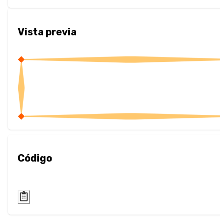
Sepia
Vista previa
Layout
Columnas
Mostrar
Visibilidad
List
Estilo de Lista
Código
Miscallaneous
Cursor
Text