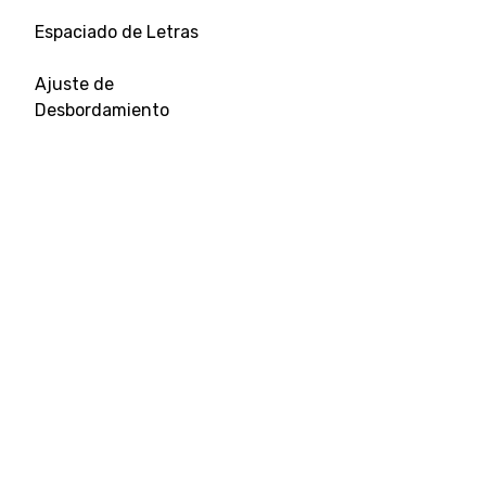
Espaciado de Letras
Ajuste de
Desbordamiento
Tamaño de Tabulación
Alineación de Texto
Decoración de Texto
Sangría de Texto
Sombra de Texto
Transformación de
Herramientas destacadas
Ready
Texto
Workspace
Carrera