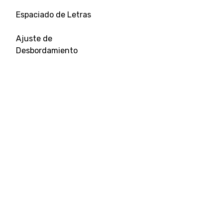
Espaciado de Letras
Ajuste de
Desbordamiento
Tamaño de Tabulación
Alineación de Texto
Decoración de Texto
Sangría de Texto
Sombra de Texto
Transformación de
Herramientas destacadas
Ready
Texto
Workspace
Carrera