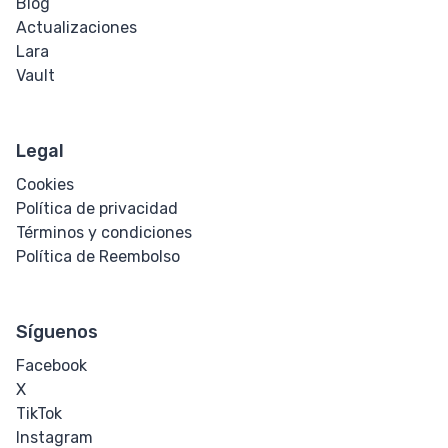
Blog
Texto
Actualizaciones
Lara
Sombra de
Vault
Texto
Transformación
Legal
de Texto
Cookies
Política de privacidad
Espacio en
Términos y condiciones
Blanco
Política de Reembolso
Corte de
Palabra
Síguenos
Espaciado de
Facebook
Palabras
X
TikTok
Transform
Instagram