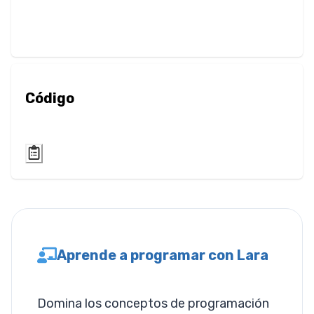
Filter
Desenfoque
Brillo
Código
Contraste
Sombra Paralela
Escala de Grises
Rotación de
Tono
Aprende a programar con Lara
Invertir
Saturación
Domina los conceptos de programación