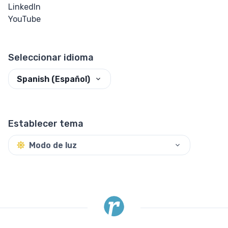
LinkedIn
Perspectiva
YouTube
Rotar
Seleccionar idioma
Inclinar
Spanish (Español)
Trasladar
HTML
Establecer tema
Input
Modo de luz
Botón de
Entrada
Entrada
Checkbox y
Radio