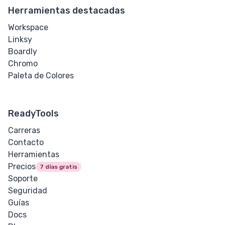
Tamaño de
Herramientas destacadas
Fuente
Workspace
Linksy
Espaciado de
Boardly
Letras
Chromo
Paleta de Colores
Ajuste de
Desbordamiento
ReadyTools
Tamaño de
Tabulación
Carreras
Contacto
Alineación de
Herramientas
Texto
Precios
7 días gratis
Soporte
Decoración de
Seguridad
Texto
Guías
Docs
Sangría de