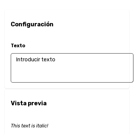
Borde
Radio del Borde
Configuración
Redimensionar
Caja
Texto
Sombra de Caja
Opacidad
Contorno
Desbordamiento
Vista previa
Color
Color del Texto
This text is italic!