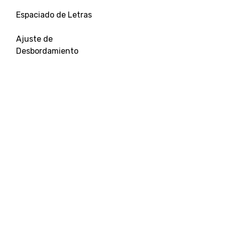
Espaciado de Letras
Ajuste de
Desbordamiento
Tamaño de Tabulación
Alineación de Texto
Decoración de Texto
Sangría de Texto
Sombra de Texto
Transformación de
Herramientas destacadas
Ready
Texto
Workspace
Carrera