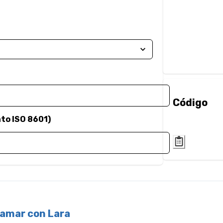
Código
to ISO 8601
)
ramar con Lara