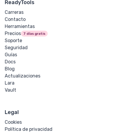
ReadyTools
Carreras
Sangría de
Contacto
Texto
Herramientas
Precios
7 días gratis
Sombra de
Soporte
Texto
Seguridad
Guías
Transformación
Docs
de Texto
Blog
Actualizaciones
Espacio en
Lara
Blanco
Vault
Corte de
Palabra
Legal
Espaciado de
Cookies
Palabras
Política de privacidad