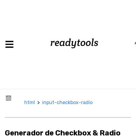
input-
html
>
checkbox-
radio
Loading
CSS
Background
Color de Fondo
Imagen de
html
>
input-checkbox-radio
Fondo
Box
Generador de Checkbox & Radio
Borde