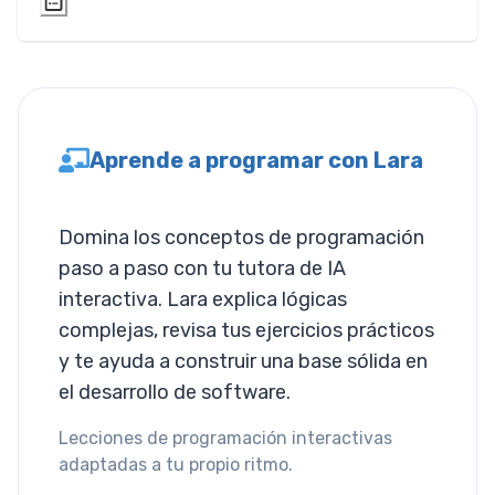
Saturación
Sepia
Layout
Aprende a programar con Lara
Columnas
Mostrar
Domina los conceptos de programación
paso a paso con tu tutora de IA
Visibilidad
interactiva. Lara explica lógicas
List
complejas, revisa tus ejercicios prácticos
y te ayuda a construir una base sólida en
Estilo de Lista
el desarrollo de software.
Miscallaneous
Lecciones de programación interactivas
adaptadas a tu propio ritmo.
Cursor