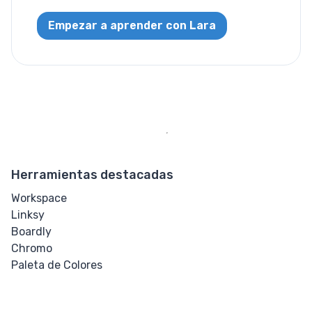
Text
Empezar a aprender con Lara
Tamaño de
Fuente
Espaciado de
Letras
Ajuste de
Desbordamiento
Herramientas destacadas
Tamaño de
Workspace
Tabulación
Linksy
Boardly
Alineación de
Chromo
Texto
Paleta de Colores
Decoración de
Texto