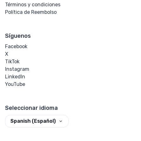
Términos y condiciones
Transform
Política de Reembolso
Perspectiva
Síguenos
Rotar
Facebook
Inclinar
X
TikTok
Trasladar
Instagram
LinkedIn
YouTube
HTML
Input
Seleccionar idioma
Botón de
Entrada
Spanish (Español)
Entrada