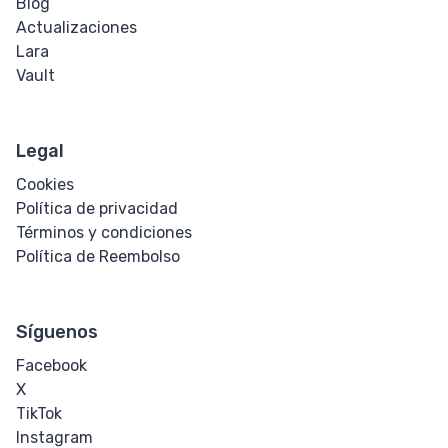
Blog
Texto
Actualizaciones
Lara
Sombra de
Vault
Texto
Transformación
Legal
de Texto
Cookies
Política de privacidad
Espacio en
Términos y condiciones
Blanco
Política de Reembolso
Corte de
Palabra
Síguenos
Espaciado de
Facebook
Palabras
X
TikTok
Transform
Instagram