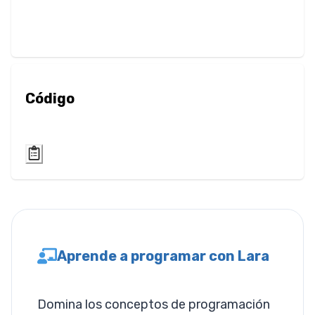
Filter
Desenfoque
Brillo
Código
Contraste
Sombra Paralela
Escala de Grises
Rotación de
Tono
Aprende a programar con Lara
Invertir
Saturación
Domina los conceptos de programación