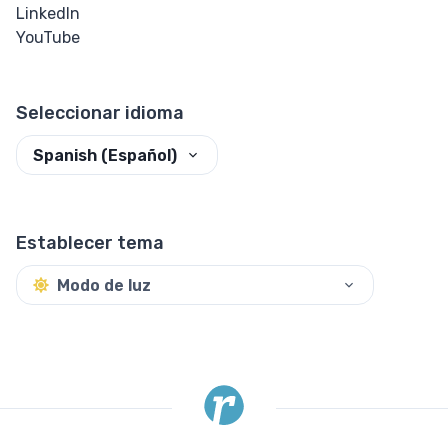
LinkedIn
Perspectiva
YouTube
Rotar
Seleccionar idioma
Inclinar
Spanish (Español)
Trasladar
HTML
Establecer tema
Input
Modo de luz
Botón de
Entrada
Entrada
Checkbox y
Radio