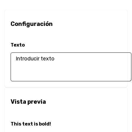
Borde
Radio del Borde
Configuración
Redimensionar
Caja
Texto
Sombra de Caja
Opacidad
Contorno
Desbordamiento
Vista previa
Color
Color del Texto
This text is bold!