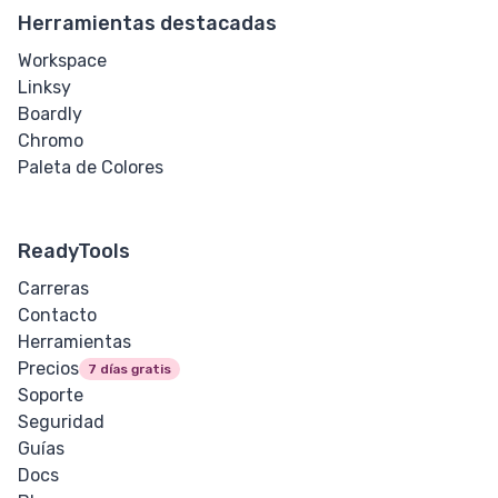
Tamaño de
Herramientas destacadas
Fuente
Workspace
Linksy
Espaciado de
Boardly
Letras
Chromo
Paleta de Colores
Ajuste de
Desbordamiento
ReadyTools
Tamaño de
Tabulación
Carreras
Contacto
Alineación de
Herramientas
Texto
Precios
7 días gratis
Soporte
Decoración de
Seguridad
Texto
Guías
Docs
Sangría de