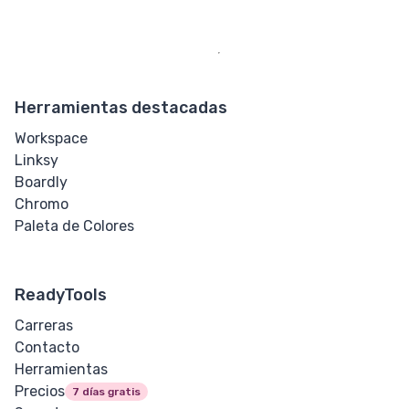
Sangría de
Texto
Sombra de
Herramientas destacadas
Texto
Workspace
Transformación
Linksy
de Texto
Boardly
Chromo
Espacio en
Paleta de Colores
Blanco
Corte de
ReadyTools
Palabra
Carreras
Contacto
Espaciado de
Herramientas
Palabras
Precios
7 días gratis