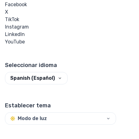
Radio
Facebook
X
Entrada de
TikTok
Color
Instagram
LinkedIn
Entrada de
YouTube
Fecha y Hora
Entrada de
Seleccionar idioma
Correo
Electrónico
Spanish (Español)
Entrada de
Archivo
Establecer tema
Entrada de
Modo de luz
Imagen
Entrada