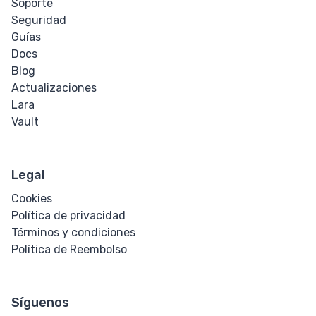
Transform
Soporte
Seguridad
Perspectiva
Guías
Docs
Rotar
Blog
Actualizaciones
Inclinar
Lara
Vault
Trasladar
Legal
HTML
Cookies
Input
Política de privacidad
Términos y condiciones
Botón de
Política de Reembolso
Entrada
Entrada
Síguenos
Checkbox y