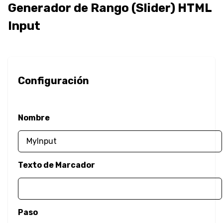
Generador de Rango (Slider) HTML
Imagen de
Borde
Input
Radio del Borde
Redimensionar
Caja
Configuración
Sombra de Caja
Nombre
Opacidad
Contorno
Texto de Marcador
Desbordamiento
Color
Paso
Color del Texto