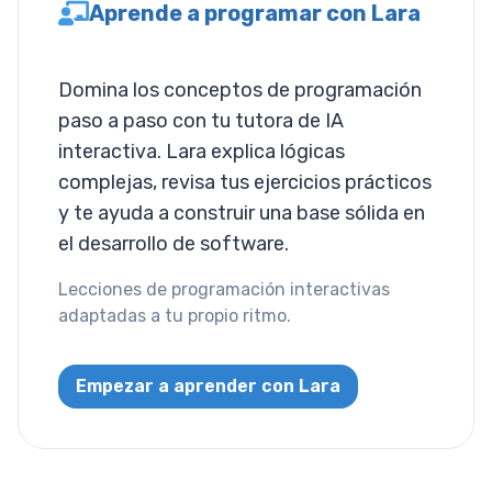
Aprende a programar con Lara
Tamaño de
Fuente
Domina los conceptos de programación
paso a paso con tu tutora de IA
Espaciado de
Letras
interactiva. Lara explica lógicas
complejas, revisa tus ejercicios prácticos
Ajuste de
y te ayuda a construir una base sólida en
Desbordamiento
el desarrollo de software.
Tamaño de
Lecciones de programación interactivas
Tabulación
adaptadas a tu propio ritmo.
Alineación de
Texto
Empezar a aprender con Lara
Decoración de
Texto