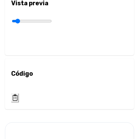
Vista previa
Sepia
Layout
Columnas
Mostrar
Visibilidad
Código
List
Estilo de Lista
Miscallaneous
Cursor
Text