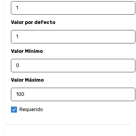
Filter
Valor por defecto
Desenfoque
Brillo
Valor Mínimo
Contraste
Sombra Paralela
Valor Máximo
Escala de Grises
Rotación de
Tono
Requerido
Invertir
Saturación