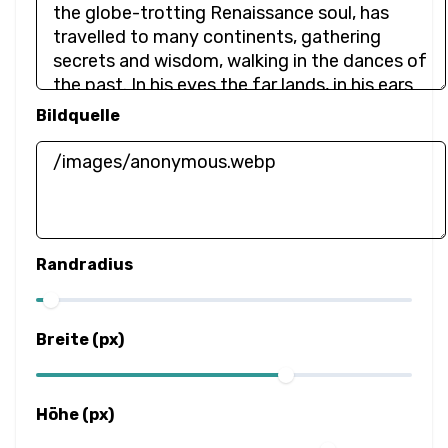
Unschärfe
Helligkeit
Kontrast
Bildquelle
Schattenwurf
Graustufen
Farbtonrotation
Randradius
Invertieren
Breite (px)
Sättigung
Sepia
Höhe (px)
Layout