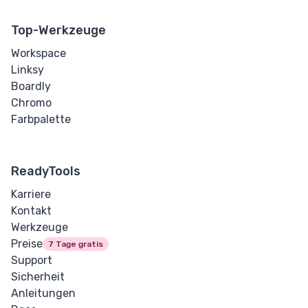
Eingabe Bereich
Top-Werkzeuge
Eingabe Suche
Workspace
Linksy
Eingabe Absenden
Boardly
Chromo
Eingabe Telefon
Farbpalette
Eingabe Text
Eingabe URL
ReadyTools
Karriere
Media
Kontakt
Werkzeuge
Audio
Preise
7 Tage gratis
Support
Bild
Sicherheit
Anleitungen
Video