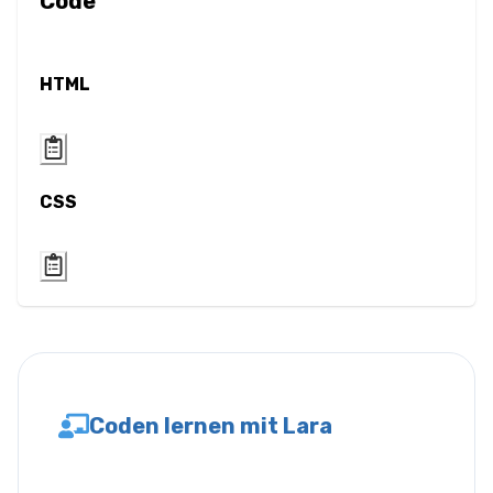
Code
Wortabstand
Transform
HTML
Perspektive
Rotation
CSS
Schrägstellung
Verschieben
(Translate)
HTML
Input
Coden lernen mit Lara
Eingabe-Button