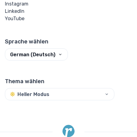
Instagram
Durchgestrichen
LinkedIn
YouTube
Tiefgestellt
Hochgestellt
Sprache wählen
Textarea
German (Deutsch)
Unterstrichen
Thema wählen
Zitat
Heller Modus
Other
Details
Dialog