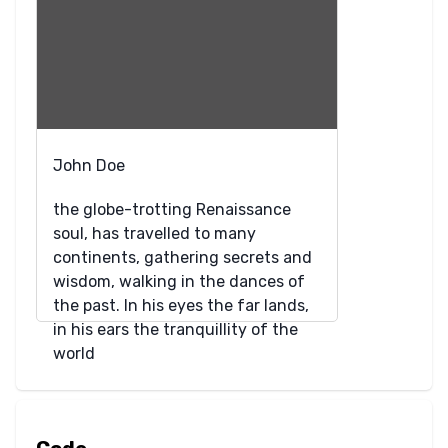
Überlaufumbruch
Tabulatorgröße
Textausrichtung
John Doe
Textdekoration
the globe-trotting Renaissance
Texteinzug
soul, has travelled to many
continents, gathering secrets and
Textschatten
wisdom, walking in the dances of
the past. In his eyes the far lands,
Textumwandlung
in his ears the tranquillity of the
world
Leerraum
Wortumbruch