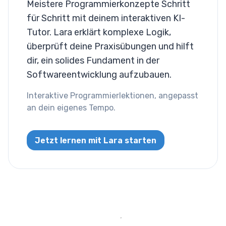
Meistere Programmierkonzepte Schritt
Eingabe Checkbox &
für Schritt mit deinem interaktiven KI-
Radio
Tutor. Lara erklärt komplexe Logik,
überprüft deine Praxisübungen und hilft
Eingabe Farbe
dir, ein solides Fundament in der
Eingabe Datum &
Softwareentwicklung aufzubauen.
Uhrzeit
Interaktive Programmierlektionen, angepasst
an dein eigenes Tempo.
Eingabe E-Mail
Eingabe Datei
Jetzt lernen mit Lara starten
Eingabe Bild
Eingabe Zahl
Eingabe Passwort