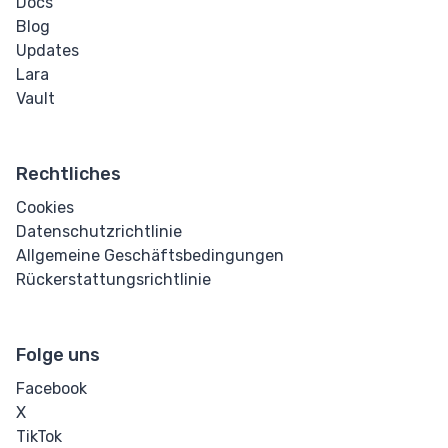
Docs
Text
Blog
Updates
Bidirektionales
Lara
Überschreiben
Vault
Fett
Rechtliches
Blockzitat
Cookies
Datenschutzrichtlinie
Zitat
Allgemeine Geschäftsbedingungen
Rückerstattungsrichtlinie
Code
Hyperlink
Folge uns
Kursiv
Facebook
X
Markieren
TikTok