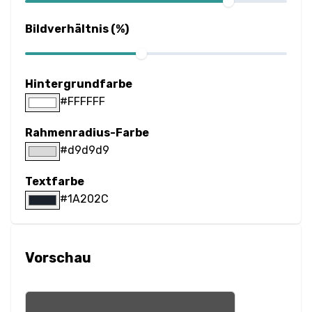
Spalten
Bildverhältnis (%)
Anzeige
Hintergrundfarbe
Sichtbarkeit
#FFFFFF
List
Rahmenradius-Farbe
Listenstil
#d9d9d9
Miscallaneous
Textfarbe
#1A202C
Cursor
Text
Vorschau
Schriftgröße
Buchstabenabstand