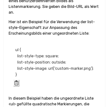
eines benutzerdefinierten Bildes als
Video
Listenmarkierung. Sie geben die Bild-URL als Wert
an.
Text
Hier ist ein Beispiel für die Verwendung der list-
Bidirektionales
style-Eigenschaft zur Anpassung des
Überschreiben
Erscheinungsbilds einer ungeordneten Liste:
Fett
ul {

Blockzitat
  list-style-type: square;

  list-style-position: outside;

Zitat
  list-style-image: url('custom-marker.png');

Code
Hyperlink
Kursiv
In diesem Beispiel haben die ungeordnete Liste
<‌ul‌> gefüllte quadratische Markierungen, die