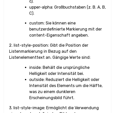
c).
upper-alpha: Großbuchstaben (z. B. A, B,
Eingabe Bereich
C).
Eingabe Suche
custom: Sie können eine
benutzerdefinierte Markierung mit der
Eingabe Absenden
content-Eigenschaft angeben.
Eingabe Telefon
2. list-style-position: Gibt die Position der
Listenmarkierung in Bezug auf den
Eingabe Text
Listenelementtext an. Gängige Werte sind:
inside: Behält die ursprüngliche
Eingabe URL
Helligkeit oder Intensität bei.
outside: Reduziert die Helligkeit oder
Media
Intensität des Elements um die Hälfte,
Audio
was zu einem dunkleren
Erscheinungsbild führt.
Bild
3. list-style-image: Ermöglicht die Verwendung