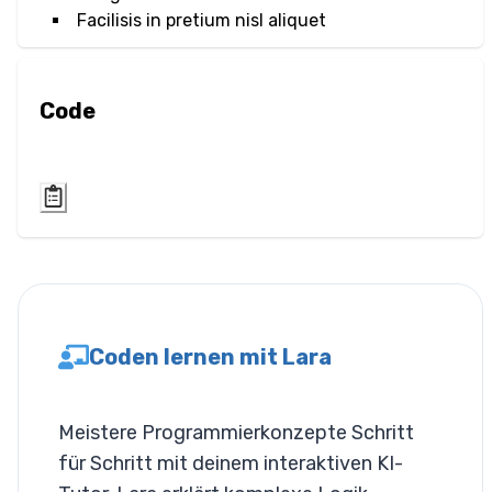
Layout
Facilisis in pretium nisl aliquet
Spalten
Code
Anzeige
Sichtbarkeit
List
Listenstil
Miscallaneous
Coden lernen mit Lara
Cursor
Text
Meistere Programmierkonzepte Schritt
Schriftgröße
für Schritt mit deinem interaktiven KI-