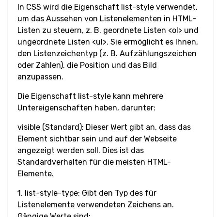
In CSS wird die Eigenschaft list-style verwendet,
um das Aussehen von Listenelementen in HTML-
Wortabstand
Listen zu steuern, z. B. geordnete Listen <‌ol‌> und
ungeordnete Listen <‌ul‌>. Sie ermöglicht es Ihnen,
Transform
den Listenzeichentyp (z. B. Aufzählungszeichen
oder Zahlen), die Position und das Bild
Perspektive
anzupassen.
Rotation
Die Eigenschaft list-style kann mehrere
Untereigenschaften haben, darunter:
Schrägstellung
visible (Standard): Dieser Wert gibt an, dass das
Verschieben
Element sichtbar sein und auf der Webseite
(Translate)
angezeigt werden soll. Dies ist das
Standardverhalten für die meisten HTML-
Elemente.
HTML
1. list-style-type: Gibt den Typ des für
Input
Listenelemente verwendeten Zeichens an.
Gängige Werte sind:
Eingabe-Button