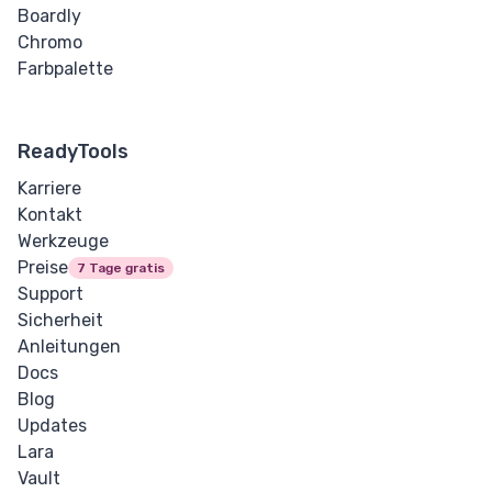
Boardly
Messanzeige
Chromo
Farbpalette
Fortschritt
ReadyTools
COMPONENTS
Karriere
Karte
Kontakt
Werkzeuge
Alarm
Preise
7 Tage gratis
Support
Sicherheit
CODE HUB
Anleitungen
HTML-Struktur-
Docs
Generator
Blog
Updates
HTML Minifier
Lara
Vault