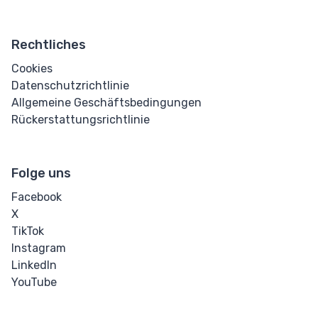
Online HTML-
Formatierer
Rechtliches
HTML-Editor
Cookies
Datenschutzrichtlinie
CSS-Beautifier
Allgemeine Geschäftsbedingungen
Rückerstattungsrichtlinie
Generierte Buttons
Individueller
Folge uns
Button-Generator
Facebook
X
TikTok
Instagram
LinkedIn
YouTube