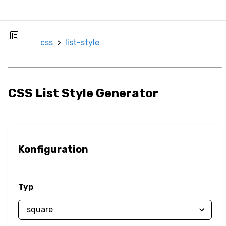
Rahmenradius
Box-
css
>
list-style
Größenänderung
Box-Schatten
CSS List Style Generator
Deckkraft
Umrandung
Konfiguration
Überlauf
Color
Typ
Textfarbe
Filter