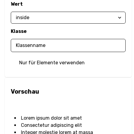
Wert
Unschärfe
Helligkeit
Klasse
Kontrast
Schattenwurf
Nur für Elemente verwenden
Graustufen
Farbtonrotation
Vorschau
Invertieren
Sättigung
Lorem ipsum dolor sit amet
Sepia
Consectetur adipiscing elit
Integer molestie lorem at massa