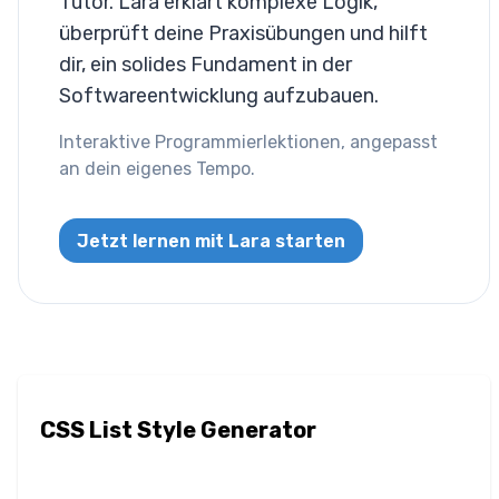
Tutor. Lara erklärt komplexe Logik,
Buchstabenabstand
überprüft deine Praxisübungen und hilft
dir, ein solides Fundament in der
Überlaufumbruch
Softwareentwicklung aufzubauen.
Tabulatorgröße
Interaktive Programmierlektionen, angepasst
an dein eigenes Tempo.
Textausrichtung
Textdekoration
Jetzt lernen mit Lara starten
Texteinzug
Textschatten
Textumwandlung
CSS List Style Generator
Leerraum
Wortumbruch