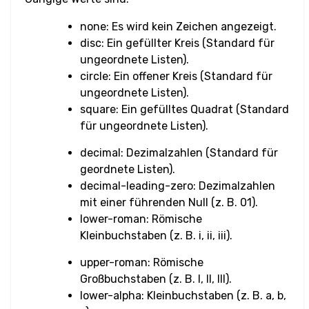
none: Es wird kein Zeichen angezeigt.
Eingabe Checkbox &
disc: Ein gefüllter Kreis (Standard für
Radio
ungeordnete Listen).
circle: Ein offener Kreis (Standard für
Eingabe Farbe
ungeordnete Listen).
square: Ein gefülltes Quadrat (Standard
Eingabe Datum &
für ungeordnete Listen).
Uhrzeit
decimal: Dezimalzahlen (Standard für
Eingabe E-Mail
geordnete Listen).
decimal-leading-zero: Dezimalzahlen
Eingabe Datei
mit einer führenden Null (z. B. 01).
lower-roman: Römische
Eingabe Bild
Kleinbuchstaben (z. B. i, ii, iii).
upper-roman: Römische
Eingabe Zahl
Großbuchstaben (z. B. I, II, III).
lower-alpha: Kleinbuchstaben (z. B. a, b,
Eingabe Passwort