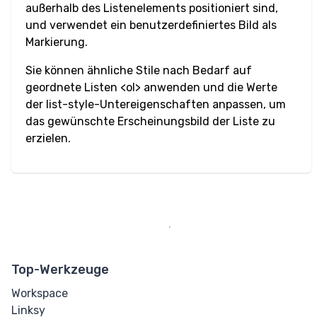
Markieren
außerhalb des Listenelements positioniert sind,
und verwendet ein benutzerdefiniertes Bild als
Durchgestrichen
Markierung.
Sie können ähnliche Stile nach Bedarf auf
Tiefgestellt
geordnete Listen <‌ol‌> anwenden und die Werte
der list-style-Untereigenschaften anpassen, um
Hochgestellt
das gewünschte Erscheinungsbild der Liste zu
erzielen.
Textarea
Unterstrichen
Zitat
Other
Top-Werkzeuge
Details
Workspace
Dialog
Linksy