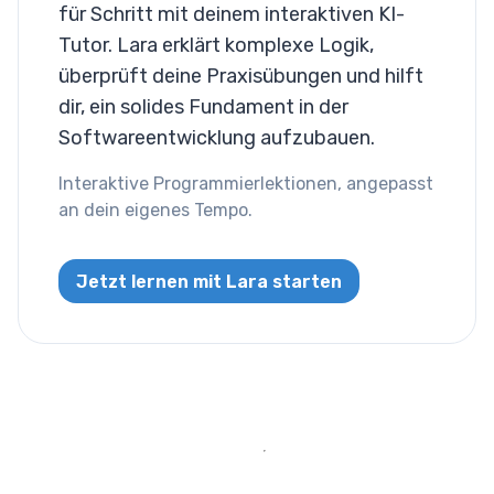
für Schritt mit deinem interaktiven KI-
Spalten
Tutor. Lara erklärt komplexe Logik,
überprüft deine Praxisübungen und hilft
Anzeige
dir, ein solides Fundament in der
Softwareentwicklung aufzubauen.
Sichtbarkeit
Interaktive Programmierlektionen, angepasst
List
an dein eigenes Tempo.
Listenstil
Jetzt lernen mit Lara starten
Miscallaneous
Cursor
Text
Schriftgröße
Buchstabenabstand