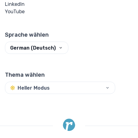
LinkedIn
Eingabe Checkbox &
YouTube
Radio
Eingabe Farbe
Sprache wählen
Eingabe Datum &
German (Deutsch)
Uhrzeit
Eingabe E-Mail
Thema wählen
Eingabe Datei
Heller Modus
Eingabe Bild
Eingabe Zahl
Eingabe Passwort