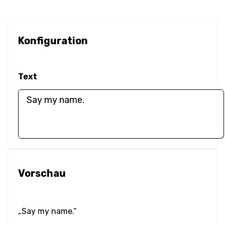
Rahmenradius
Box-
Konfiguration
Größenänderung
Box-Schatten
Text
Deckkraft
Umrandung
Überlauf
Color
Vorschau
Textfarbe
Filter
Say my name.