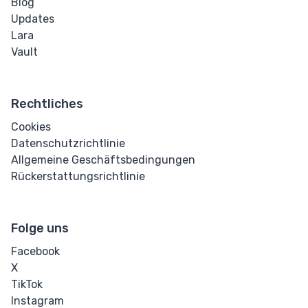
Blog
Wortabstand
Updates
Lara
Transform
Vault
Perspektive
Rechtliches
Rotation
Cookies
Schrägstellung
Datenschutzrichtlinie
Allgemeine Geschäftsbedingungen
Verschieben
Rückerstattungsrichtlinie
(Translate)
Folge uns
HTML
Facebook
Input
X
TikTok
Eingabe-Button
Instagram