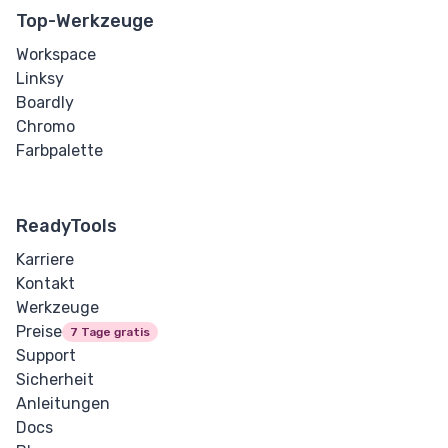
Top-Werkzeuge
Überlaufumbruch
Workspace
Linksy
Tabulatorgröße
Boardly
Chromo
Textausrichtung
Farbpalette
Textdekoration
ReadyTools
Texteinzug
Karriere
Textschatten
Kontakt
Werkzeuge
Textumwandlung
Preise
7 Tage gratis
Support
Leerraum
Sicherheit
Anleitungen
Wortumbruch
Docs