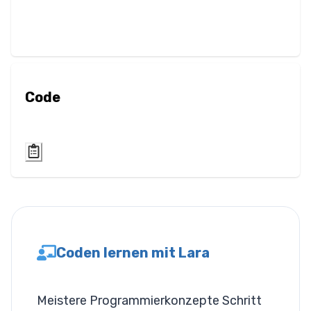
Unschärfe
Helligkeit
Kontrast
Code
Schattenwurf
Graustufen
Farbtonrotation
Invertieren
Sättigung
Coden lernen mit Lara
Sepia
Meistere Programmierkonzepte Schritt
Layout