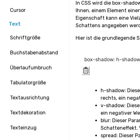
In CSS wird die box-shado
Cursor
Ihnen, einem Element ein
Eigenschaft kann eine Viel
Text
Schattens angegeben wer
Schriftgröße
Hier ist die grundlegende 
Buchstabenabstand
Überlaufumbruch
Tabulatorgröße
h-shadow: Dieser
Textausrichtung
rechts, ein negat
v-shadow: Dieser
Textdekoration
ein negativer We
blur: Dieser Par
Texteinzug
Schatteneffekt.
spread: Dieser P