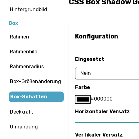
CSS Box Shadow G
Hintergrundbild
Box
Konfiguration
Rahmen
Rahmenbild
Eingesetzt
Rahmenradius
Box-Größenänderung
Farbe
Box-Schatten
#000000
Horizontaler Versatz
Deckkraft
Umrandung
Vertikaler Versatz