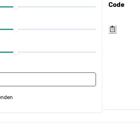
Code
enden