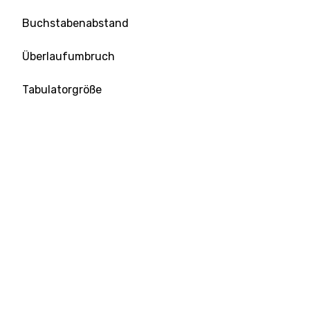
Buchstabenabstand
Überlaufumbruch
Tabulatorgröße
Textausrichtung
Textdekoration
Texteinzug
Textschatten
Textumwandlung
Leerraum
Top-Werkzeuge
Ready