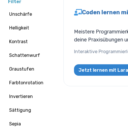
Filter
Coden lernen mi
Unschärfe
Helligkeit
Meistere Programmierko
deine Praxisübungen un
Kontrast
Interaktive Programmierl
Schattenwurf
Graustufen
Jetzt lernen mit Lar
Farbtonrotation
Invertieren
Sättigung
Sepia