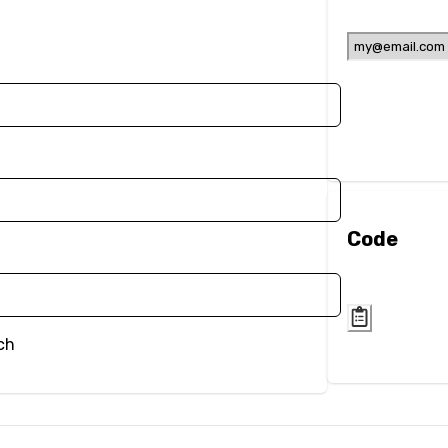
Code
ch