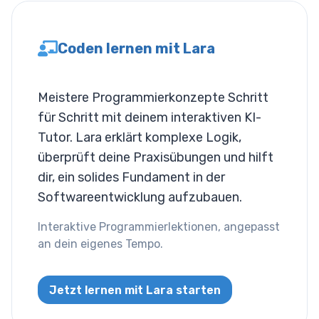
Überlaufumbruch
Coden lernen mit Lara
Tabulatorgröße
Textausrichtung
Meistere Programmierkonzepte Schritt
für Schritt mit deinem interaktiven KI-
Textdekoration
Tutor. Lara erklärt komplexe Logik,
überprüft deine Praxisübungen und hilft
Texteinzug
dir, ein solides Fundament in der
Softwareentwicklung aufzubauen.
Textschatten
Interaktive Programmierlektionen, angepasst
Textumwandlung
an dein eigenes Tempo.
Leerraum
Jetzt lernen mit Lara starten
Wortumbruch