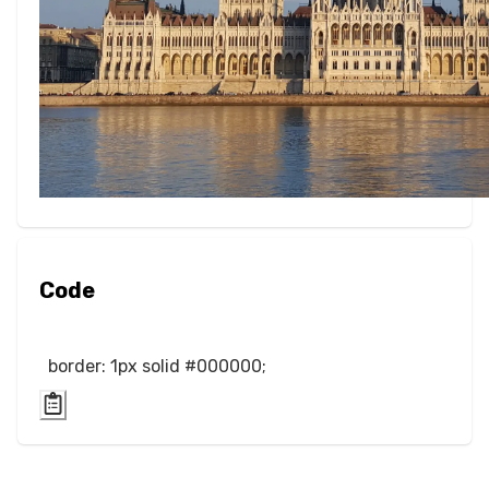
Spalten
Anzeige
Sichtbarkeit
List
Listenstil
Miscallaneous
Code
Cursor
border: 1px solid #000000;
Text
Schriftgröße
Buchstabenabstand