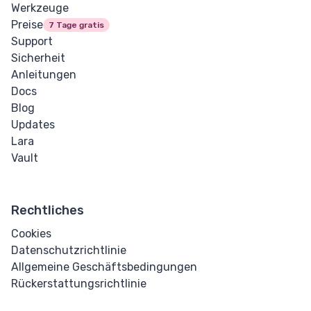
Werkzeuge
Eingabe Checkbox &
Preise
7 Tage gratis
Radio
Support
Sicherheit
Eingabe Farbe
Anleitungen
Docs
Eingabe Datum &
Blog
Uhrzeit
Updates
Lara
Eingabe E-Mail
Vault
Eingabe Datei
Rechtliches
Eingabe Bild
Cookies
Eingabe Zahl
Datenschutzrichtlinie
Allgemeine Geschäftsbedingungen
Eingabe Passwort
Rückerstattungsrichtlinie