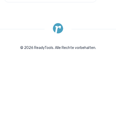
Text
Bidirektionales
Überschreiben
Fett
©
2026
ReadyTools.
Alle Rechte vorbehalten.
Blockzitat
Zitat
Code
Hyperlink
Kursiv
Markieren