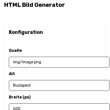
Rahmenradius
HTML Bild Generator
Box-
Größenänderung
Konfiguration
Box-Schatten
Deckkraft
Quelle
Umrandung
Überlauf
Alt
Color
Textfarbe
Breite (px)
Filter