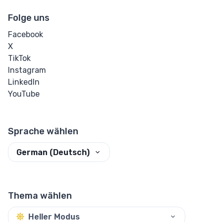
Eingabe Bereich
Folge uns
Eingabe Suche
Facebook
X
Eingabe Absenden
TikTok
Instagram
Eingabe Telefon
LinkedIn
YouTube
Eingabe Text
Eingabe URL
Sprache wählen
Media
German (Deutsch)
Audio
Bild
Thema wählen
Video
Heller Modus