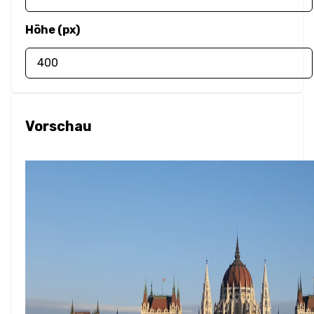
Unschärfe
Höhe (px)
Helligkeit
Kontrast
Schattenwurf
Vorschau
Graustufen
Farbtonrotation
Invertieren
Sättigung
Sepia
Layout