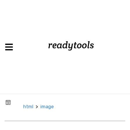
html
>
image
CSS
Background
Hintergrundfarbe
Hintergrundbild
Box
Rahmen
html
>
image
Rahmenbild