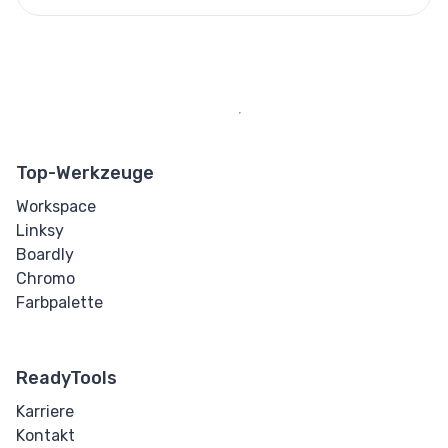
Wortabstand
Transform
Perspektive
Rotation
Top-Werkzeuge
Schrägstellung
Workspace
Linksy
Verschieben
Boardly
(Translate)
Chromo
Farbpalette
HTML
ReadyTools
Input
Karriere
Eingabe-Button
Kontakt