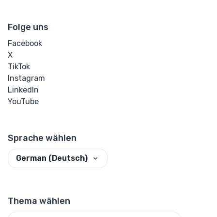
Online HTML-
Formatierer
Folge uns
HTML-Editor
Facebook
X
CSS-Beautifier
TikTok
Instagram
Generierte Buttons
LinkedIn
YouTube
Individueller
Button-Generator
Sprache wählen
German (Deutsch)
Thema wählen