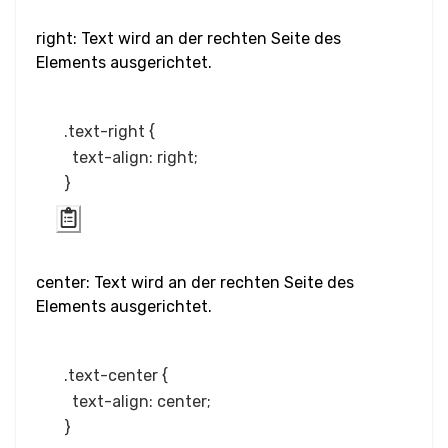
right: Text wird an der rechten Seite des
Eingabe Checkbox &
Elements ausgerichtet.
Radio
Eingabe Farbe
.text-right {

  text-align: right;

Eingabe Datum &
Uhrzeit
Eingabe E-Mail
center: Text wird an der rechten Seite des
Eingabe Datei
Elements ausgerichtet.
Eingabe Bild
.text-center {

Eingabe Zahl
  text-align: center;

Eingabe Passwort