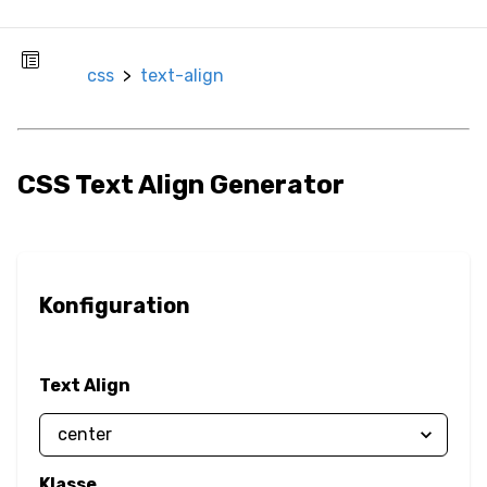
Rahmenradius
css
>
text-align
Box-
Größenänderung
Box-Schatten
CSS Text Align Generator
Deckkraft
Umrandung
Konfiguration
Überlauf
Color
Text Align
Textfarbe
Filter
Klasse