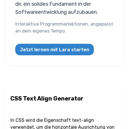
dir, ein solides Fundament in der
Buchstabenabstand
Softwareentwicklung aufzubauen.
Überlaufumbruch
Interaktive Programmierlektionen, angepasst
an dein eigenes Tempo.
Tabulatorgröße
Textausrichtung
Jetzt lernen mit Lara starten
Textdekoration
Texteinzug
Textschatten
CSS Text Align Generator
Textumwandlung
Leerraum
In CSS wird die Eigenschaft text-align
verwendet, um die horizontale Ausrichtung von
Wortumbruch