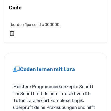
Layout
Code
Spalten
border: 1px solid #000000;
Anzeige
Sichtbarkeit
List
Listenstil
Coden lernen mit Lara
Miscallaneous
Cursor
Meistere Programmierkonzepte Schritt
Text
für Schritt mit deinem interaktiven KI-
Tutor. Lara erklärt komplexe Logik,
Schriftgröße
überprüft deine Praxisübungen und hilft