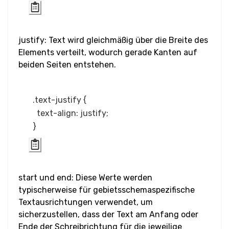
Eingabe Bereich
justify: Text wird gleichmäßig über die Breite des
Eingabe Suche
Elements verteilt, wodurch gerade Kanten auf
beiden Seiten entstehen.
Eingabe Absenden
Eingabe Telefon
.text-justify {

  text-align: justify;

Eingabe Text
Eingabe URL
Media
start und end: Diese Werte werden
Audio
typischerweise für gebietsschemaspezifische
Textausrichtungen verwendet, um
Bild
sicherzustellen, dass der Text am Anfang oder
Ende der Schreibrichtung für die jeweilige