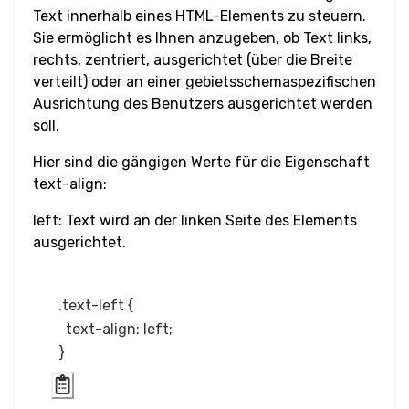
Text innerhalb eines HTML-Elements zu steuern.
Sie ermöglicht es Ihnen anzugeben, ob Text links,
Wortabstand
rechts, zentriert, ausgerichtet (über die Breite
verteilt) oder an einer gebietsschemaspezifischen
Transform
Ausrichtung des Benutzers ausgerichtet werden
Perspektive
soll.
Hier sind die gängigen Werte für die Eigenschaft
Rotation
text-align:
Schrägstellung
left: Text wird an der linken Seite des Elements
ausgerichtet.
Verschieben
(Translate)
.text-left {

  text-align: left;

HTML
Input
Eingabe-Button