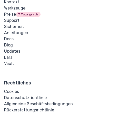
Kontakt
Werkzeuge
Messanzeige
Preise
7 Tage gratis
Support
Fortschritt
Sicherheit
Anleitungen
COMPONENTS
Docs
Blog
Karte
Updates
Lara
Alarm
Vault
CODE HUB
Rechtliches
HTML-Struktur-
Cookies
Generator
Datenschutzrichtlinie
Allgemeine Geschäftsbedingungen
HTML Minifier
Rückerstattungsrichtlinie