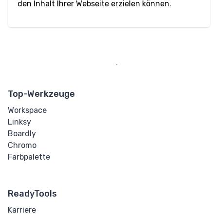
den Inhalt Ihrer Webseite erzielen können.
Markieren
Durchgestrichen
Tiefgestellt
Hochgestellt
Top-Werkzeuge
Textarea
Workspace
Unterstrichen
Linksy
Boardly
Zitat
Chromo
Farbpalette
Other
Details
ReadyTools
Karriere
Dialog