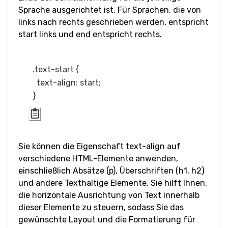
Video
Sprache ausgerichtet ist. Für Sprachen, die von
links nach rechts geschrieben werden, entspricht
Text
start links und end entspricht rechts.
Bidirektionales
Überschreiben
.text-start {

  text-align: start;

Fett
Blockzitat
Zitat
Sie können die Eigenschaft text-align auf
verschiedene HTML-Elemente anwenden,
Code
einschließlich Absätze (p), Überschriften (h1, h2)
und andere Texthaltige Elemente. Sie hilft Ihnen,
Hyperlink
die horizontale Ausrichtung von Text innerhalb
dieser Elemente zu steuern, sodass Sie das
Kursiv
gewünschte Layout und die Formatierung für