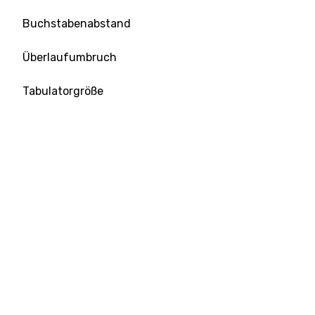
Buchstabenabstand
Überlaufumbruch
Tabulatorgröße
Textausrichtung
Textdekoration
Texteinzug
Textschatten
Textumwandlung
Leerraum
Top-Werkzeuge
Ready