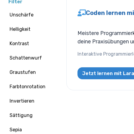
Filter
Coden lernen mi
Unschärfe
Helligkeit
Meistere Programmierko
deine Praxisübungen un
Kontrast
Interaktive Programmierl
Schattenwurf
Graustufen
Jetzt lernen mit Lar
Farbtonrotation
Invertieren
Sättigung
Sepia