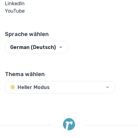
LinkedIn
Messanzeige
YouTube
Fortschritt
Sprache wählen
COMPONENTS
German (Deutsch)
Karte
Alarm
Thema wählen
Heller Modus
CODE HUB
HTML-Struktur-
Generator
HTML Minifier