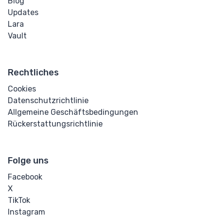
Blog
Markieren
Updates
Lara
Durchgestrichen
Vault
Tiefgestellt
Rechtliches
Hochgestellt
Cookies
Textarea
Datenschutzrichtlinie
Allgemeine Geschäftsbedingungen
Unterstrichen
Rückerstattungsrichtlinie
Zitat
Folge uns
Other
Facebook
Details
X
TikTok
Dialog
Instagram