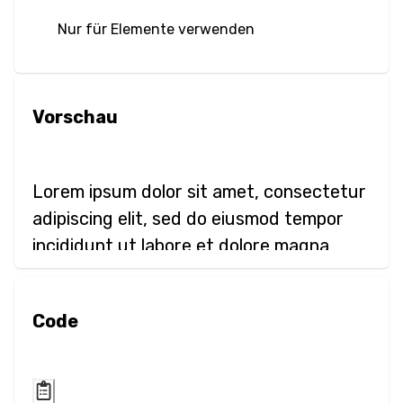
Unschärfe
Nur für Elemente verwenden
Helligkeit
Kontrast
Vorschau
Schattenwurf
Lorem ipsum dolor sit amet, consectetur
Graustufen
adipiscing elit, sed do eiusmod tempor
Farbtonrotation
incididunt ut labore et dolore magna
aliqua.
Invertieren
Code
Sättigung
Sepia