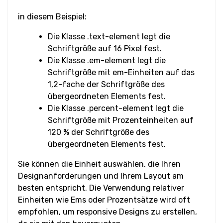
in diesem Beispiel:
Eingabe Checkbox &
Radio
Die Klasse .text-element legt die
Schriftgröße auf 16 Pixel fest.
Eingabe Farbe
Die Klasse .em-element legt die
Schriftgröße mit em-Einheiten auf das
Eingabe Datum &
1,2-fache der Schriftgröße des
Uhrzeit
übergeordneten Elements fest.
Die Klasse .percent-element legt die
Eingabe E-Mail
Schriftgröße mit Prozenteinheiten auf
120 % der Schriftgröße des
Eingabe Datei
übergeordneten Elements fest.
Sie können die Einheit auswählen, die Ihren
Eingabe Bild
Designanforderungen und Ihrem Layout am
besten entspricht. Die Verwendung relativer
Eingabe Zahl
Einheiten wie Ems oder Prozentsätze wird oft
empfohlen, um responsive Designs zu erstellen,
Eingabe Passwort