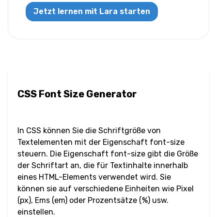
Buchstabenabstand
Jetzt lernen mit Lara starten
Überlaufumbruch
Tabulatorgröße
Textausrichtung
CSS Font Size Generator
Textdekoration
Texteinzug
In CSS können Sie die Schriftgröße von
Textelementen mit der Eigenschaft font-size
Textschatten
steuern. Die Eigenschaft font-size gibt die Größe
der Schriftart an, die für Textinhalte innerhalb
Textumwandlung
eines HTML-Elements verwendet wird. Sie
können sie auf verschiedene Einheiten wie Pixel
Leerraum
(px), Ems (em) oder Prozentsätze (%) usw.
einstellen.
Wortumbruch