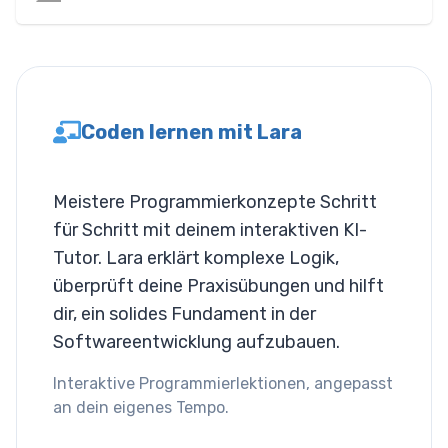
Layout
Spalten
Anzeige
Coden lernen mit Lara
Sichtbarkeit
List
Meistere Programmierkonzepte Schritt
für Schritt mit deinem interaktiven KI-
Listenstil
Tutor. Lara erklärt komplexe Logik,
Miscallaneous
überprüft deine Praxisübungen und hilft
dir, ein solides Fundament in der
Cursor
Softwareentwicklung aufzubauen.
Text
Interaktive Programmierlektionen, angepasst
an dein eigenes Tempo.
Schriftgröße