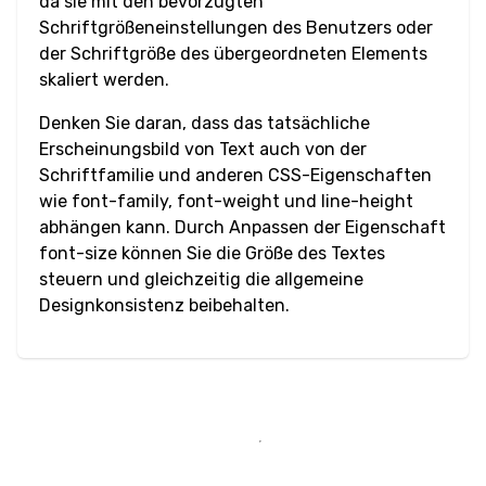
da sie mit den bevorzugten
Schriftgrößeneinstellungen des Benutzers oder
Eingabe Bereich
der Schriftgröße des übergeordneten Elements
skaliert werden.
Eingabe Suche
Denken Sie daran, dass das tatsächliche
Eingabe Absenden
Erscheinungsbild von Text auch von der
Schriftfamilie und anderen CSS-Eigenschaften
Eingabe Telefon
wie font-family, font-weight und line-height
abhängen kann. Durch Anpassen der Eigenschaft
Eingabe Text
font-size können Sie die Größe des Textes
steuern und gleichzeitig die allgemeine
Eingabe URL
Designkonsistenz beibehalten.
Media
Audio
Bild