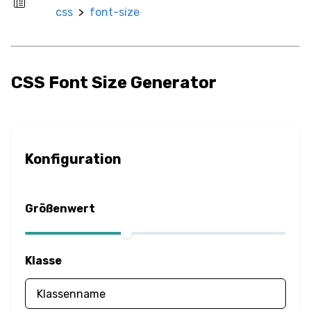
css
>
font-size
Rahmenradius
Box-
Größenänderung
CSS Font Size Generator
Box-Schatten
Deckkraft
Konfiguration
Umrandung
Größenwert
Überlauf
Color
Klasse
Textfarbe
Filter