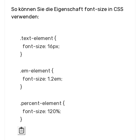
So können Sie die Eigenschaft font-size in CSS
Wortabstand
verwenden:
Transform
.text-element {

Perspektive
  font-size: 16px;

}

Rotation
.em-element {

Schrägstellung
  font-size: 1.2em;

}

Verschieben
(Translate)
.percent-element {

  font-size: 120%;

HTML
Input
Eingabe-Button