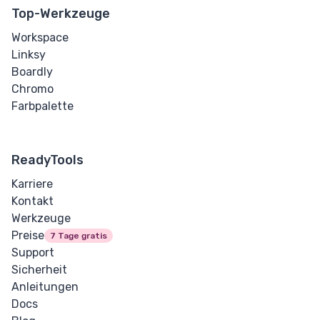
Video
Top-Werkzeuge
Text
Workspace
Linksy
Bidirektionales
Boardly
Überschreiben
Chromo
Farbpalette
Fett
Blockzitat
ReadyTools
Karriere
Zitat
Kontakt
Werkzeuge
Code
Preise
7 Tage gratis
Support
Hyperlink
Sicherheit
Anleitungen
Kursiv
Docs